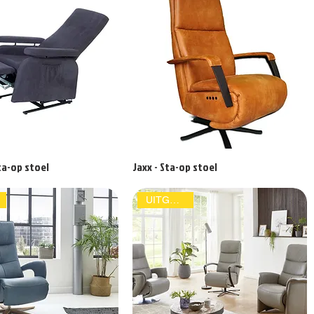
ta-op stoel
Jaxx - Sta-op stoel
UITGEBREID