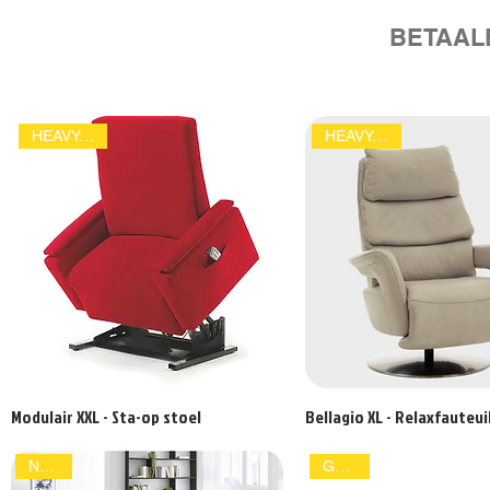
BETAAL
HEAVY-DUTY
HEAVY-DUTY
Modulair XXL - Sta-op stoel
Bellagio XL - Relaxfauteui
NIEUW
GEMAK