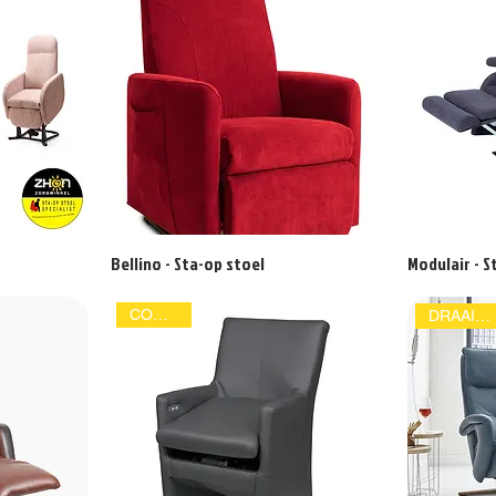
Bellino - Sta-op stoel
Modulair - S
COMPACT
DRAAISTOEL