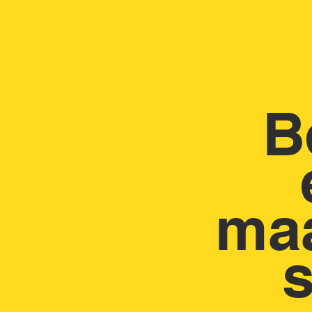
aad-
B
len
ma
ijd? Onze
s
 klaar! Wij
elen die we
n. Zo hoeft u