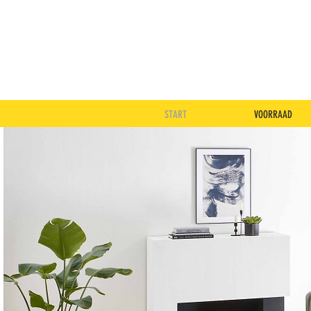
START
VOORRAAD