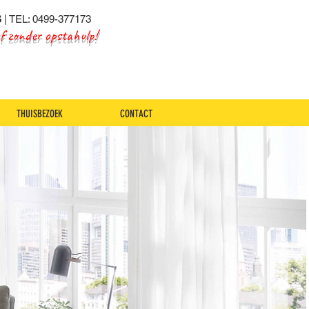
S
| TEL: 0499-377173
of zonder opstahulp!
THUISBEZOEK
CONTACT