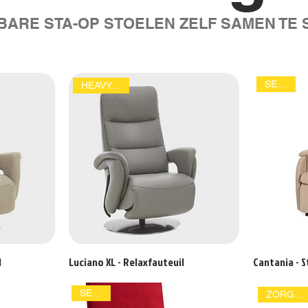
BARE STA-OP STOELEN ZELF SAMEN TE 
SENIOR
HEAVY-DUTY
l
Luciano XL - Relaxfauteuil
Cantania - S
SENIOR
ZORGSTOEL