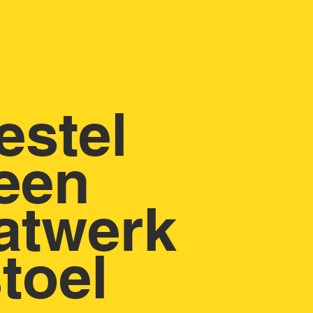
estel
een
atwerk
toel