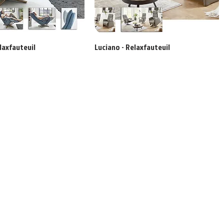
laxfauteuil
Luciano - Relaxfauteuil