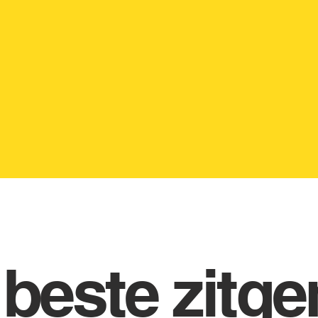
 maar kunt u
rsteuning en
imme inkoop
liger tarief.
 beste zitg