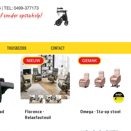
S
| TEL: 0499-377173
of zonder opstahulp!
THUISBEZOEK
CONTACT
NIEUW
GEMAK
ad
Florence -
Omega - Sta-op stoel
Relaxfauteuil