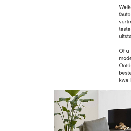
Welk
faute
vertr
teste
uitst
Of u
mode
Ontd
best
kwali