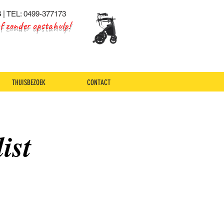
S
| TEL: 0499-377173
of zonder opstahulp!
THUISBEZOEK
CONTACT
ist