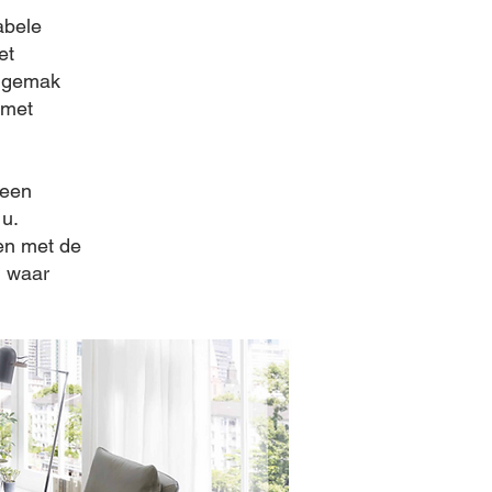
abele
et
w gemak
 met
 een
u.
en met de
, waar