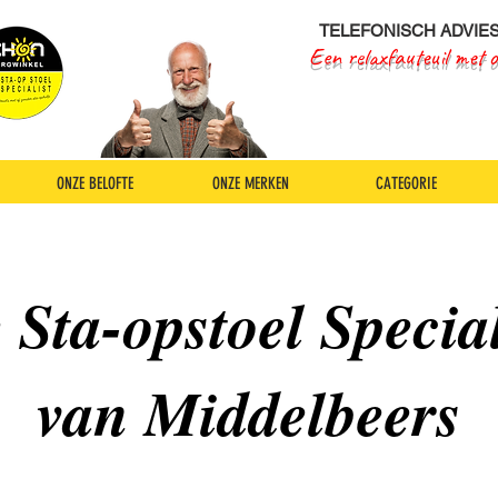
TELEFONISCH ADVIE
Een relaxfauteuil met 
ONZE BELOFTE
ONZE MERKEN
CATEGORIE
 Sta-opstoel Special
van Middelbeers