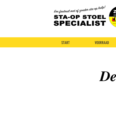
START
VOORRAAD
De