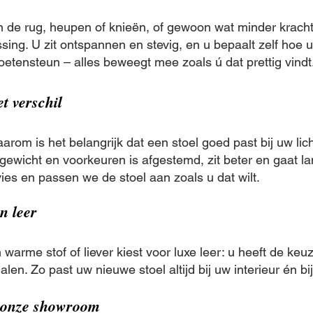
n de rug, heupen of knieën, of gewoon wat minder kracht 
ssing. U zit ontspannen en stevig, en u bepaalt zelf hoe u 
oetensteun – alles beweegt mee zoals ú dat prettig vindt
t verschil
arom is het belangrijk dat een stoel goed past bij uw li
gewicht en voorkeuren is afgestemd, zit beter en gaat la
dvies en passen we de stoel aan zoals u dat wilt.
en leer
warme stof of liever kiest voor luxe leer: u heeft de keu
ialen. Zo past uw nieuwe stoel altijd bij uw interieur én b
n onze showroom