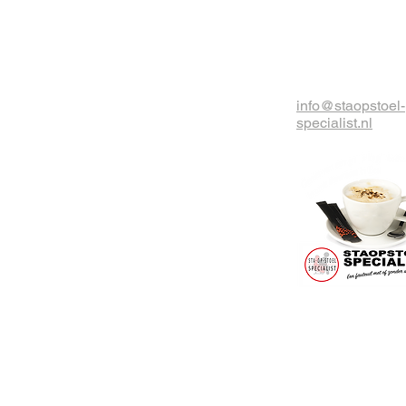
info@staopstoel-
specialist.nl