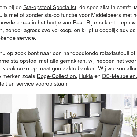
om bij de
Sta-opstoel Specialist
, de specialist in comfort
uils met of zonder sta-op functie voor Middelbeers met h
ouwde adres in het hartje van Best. Bij ons kunt u op u
n, zonder agressieve verkoop, en krijgt u degelijk advies
ekende service.
 nu op zoek bent naar een handbediende relaxfauteuil of
rne sta-opstoel met alle gemakken, wij hebben het voor 
ek ook onze op maat gemaakte banken. Wij werken alle
e merken zoals
Doge-Collection
,
Hukla
en
DS-Meubelen
teit en service voorop staan!