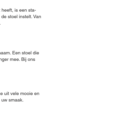
heeft, is een sta-
de stoel instelt. Van
.
chaam. Een stoel die
nger mee. Bij ons
ze uit vele mooie en
ij uw smaak.